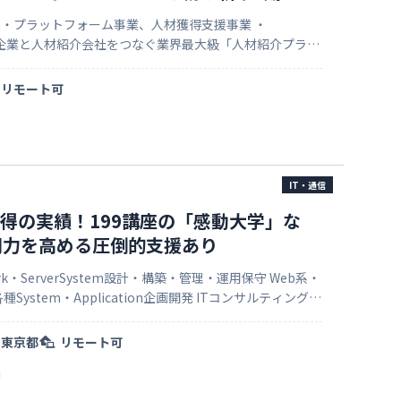
T』…企業と人材紹介会社をつなぐ業界最大級「人材紹介プラッ
cusHR β』… 100万件の選考データをもとに、採…
リモート可
IT・通信
取得の実績！199講座の「感動大学」な
間力を高める圧倒的支援あり
rk・ServerSystem設計・構築・管理・運用保守 Web系・
ystem・Application企画開発 ITコンサルティングサ
ア派遣事業・一般・紹介予定派遣事業 …
東京都
リモート可