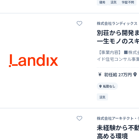
優秀
活気
学歴不問
株式会社ランディックス
別荘から開発
一生モノのス
【事業内容】 ■株式
イド住宅コンサル事業
ス（別荘）事業 ・不
初任給 27万円
転勤なし
活気
株式会社アーキテクト・
未経験から不
高める環境