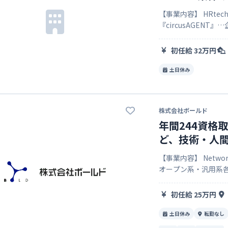
集
【事業内容】 HRtech・プラットフォーム事業、人材獲得支援事業 ・
『circusAGEN
トフォーム」 ・『cir
初任給 32万円
土日休み
株式会社ボールド
年間244資格
ど、技術・人
【事業内容】 Netwo
オープン系・汎用系各種S
ービス ITエンジニ
初任給 25万円
土日休み
転勤なし