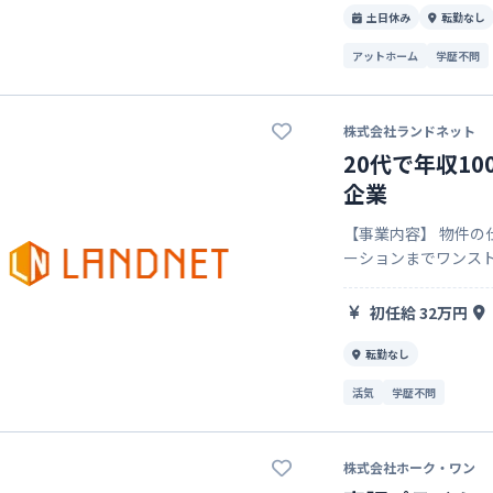
土日休み
転勤なし
アットホーム
学歴不問
株式会社ランドネット
20代で年収1
企業
【事業内容】 物件の
ーションまでワンス
をはじめ、 ARやV
ンジを推進。今…
初任給 32万円
転勤なし
活気
学歴不問
株式会社ホーク・ワン