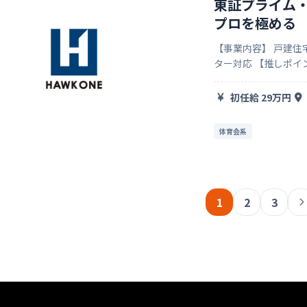
東証プライム
プロを極める
【事業内容】 戸建住
ター対応 【推しポイント】 1、安定基盤のある成長企業 東証プライムに上場す
るオープンハウスグ
れず大きなチャ…
初任給 29万円
体育会系
1
2
3