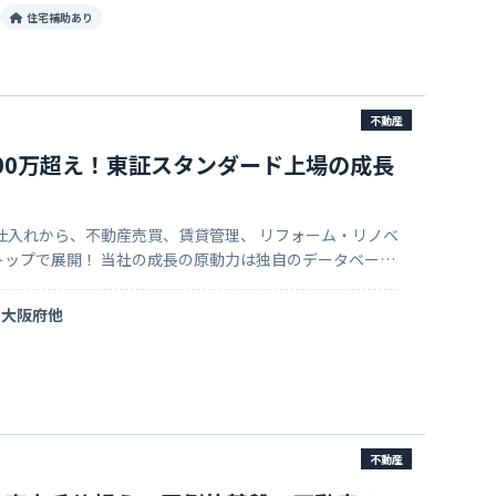
住宅補助あり
不動産
000万超え！東証スタンダード上場の成長
仕入れから、不動産売買、賃貸管理、 リフォーム・リノベ
トップで展開！ 当社の成長の原動力は独自のデータベース
R、AIの活用や、オリジナルアプリ開発など先進的な チャレ
大阪府他
不動産