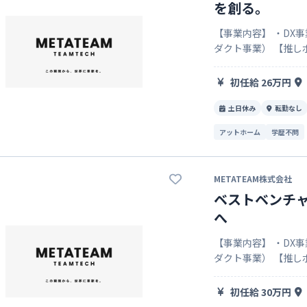
を創る。
【事業内容】 ・DX
ダクト事業） 【推しポイント】 1、「TeamTechMovetheWorld～TeamTech
で世界を動かす～」と
初任給 26万円
土日休み
転勤なし
アットホーム
学歴不問
METATEAM株式会社
ベストベンチャ
へ
【事業内容】 ・DX
ダクト事業） 【推しポイント】 1、「TeamTechMovetheWorld～TeamTech
で世界を動かす～」と
初任給 30万円