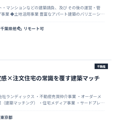
ト・マンションなどの建築請負、及び その後の運営・管
築のバリエーショ
ランを長期計画とともにご提案します。 資産形成から相続
…
千葉県他
リモート可
不動産
定感×注文住宅の常識を覆す建築マッチ
会社ランディックス ・不動産売買仲介事業 ・オーダーメ
（建築マッチング） ・住宅メディア事業 ・サードプレイ
動産開発事業（住宅用地/収益用地）
東京都