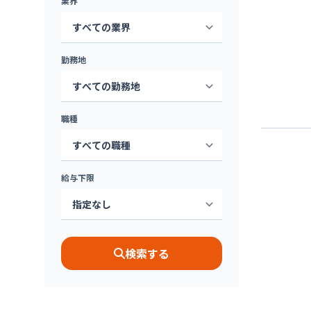
業界
勤務地
職種
給与下限
検索する