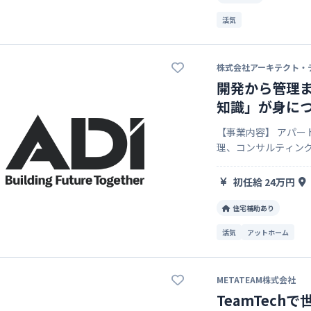
活気
株式会社アーキテクト・
開発から管理
知識」が身に
【事業内容】 アパー
理、コンサルティング事業 ◆土地活用事業 豊富なアパート建
ンの中から最適なプ
対策までお客様の未
初任給 24万円
住宅補助あり
活気
アットホーム
METATEAM株式会社
TeamTec