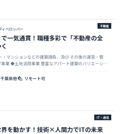
不動産
ディベロッパー
まで一気通貫！職種多彩で「不動産の全
つく
ト・マンションなどの建築請負、及び その後の運営・管
築のバリエーショ
ランを長期計画とともにご提案します。 資産形成から相続
…
千葉県他
リモート可
IT・通信
hで世界を動かす！技術×人間力でITの未来