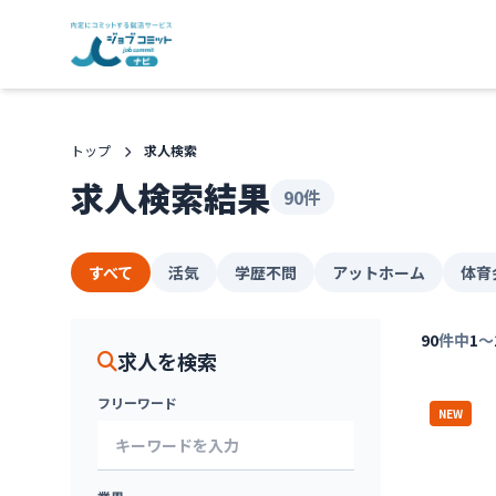
トップ
求人検索
求人検索結果
90件
すべて
活気
学歴不問
アットホーム
体育
90
件中
1
〜
求人を検索
フリーワード
NEW