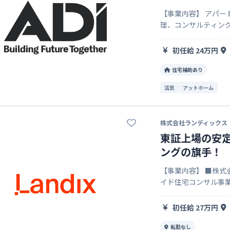
【事業内容】 アパー
理、コンサルティング事業 ◆土地活用事業 豊富なアパート建
ンの中から最適なプ
対策までお客様の未
初任給 24万円
住宅補助あり
活気
アットホーム
株式会社ランディックス
東証上場の安
ングの旗手！
【事業内容】 ■株式
イド住宅コンサル事業
ス（別荘）事業 ・不
初任給 27万円
転勤なし