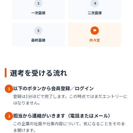
3
4
一次面接
二次面接
5
最終面接
内々定
選考を受ける流れ
以下のボタンから会員登録／ログイン
1
登録は1分ほどで完了します。この時点ではまだエントリーに
はなりません。
担当から連絡がいきます（電話またはメール）
2
この企業の社風や仕事内容について、気になることをそのま
ま聞けます。