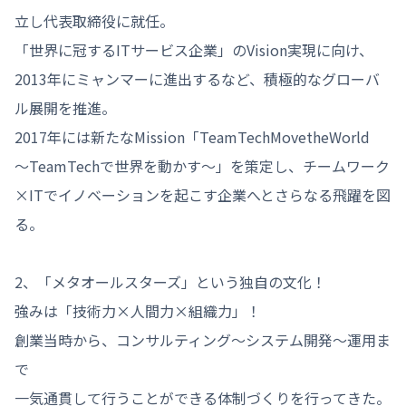
立し代表取締役に就任。

「世界に冠するITサービス企業」のVision実現に向け、
2013年にミャンマーに進出するなど、積極的なグローバ
ル展開を推進。

2017年には新たなMission「TeamTechMovetheWorld

～TeamTechで世界を動かす～」を策定し、チームワーク
×ITでイノベーションを起こす企業へとさらなる飛躍を図
る。

2、「メタオールスターズ」という独自の文化！

強みは「技術力×人間力×組織力」！

創業当時から、コンサルティング～システム開発～運用ま
で

一気通貫して行うことができる体制づくりを行ってきた。
