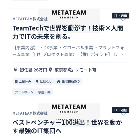
IT・通信
METATEAM株式会社
TeamTechで世界を動かす！技術×人間
力でITの未来を創る。
【事業内容】 ・DX事業 ・グローバル事業 ・プラットフォ
ーム事業（自社プロダクト事業） 【推しポイント】 1、
「TeamTechMovetheWorld～TeamTechで世界を動かす
～」というミッション！ 代表は早稲田…
初任給 26万円
東京都
リモート可
土日休み
転勤なし
住宅補助あり
アットホーム
学歴不問
IT・通信
METATEAM株式会社
ベストベンチャー100選出！世界を動か
す最強のIT集団へ