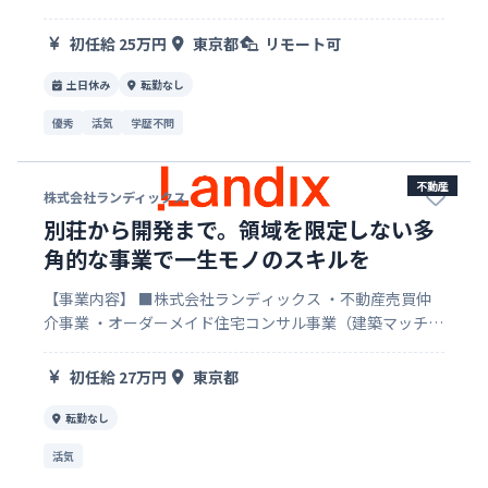
Application企画開発 ITコンサルティングサービス ITエン
ジニア派遣事業・一般・紹介予定派遣事業 …
初任給 25万円
東京都
リモート可
土日休み
転勤なし
優秀
活気
学歴不問
不動産
株式会社ランディックス
別荘から開発まで。領域を限定しない多
角的な事業で一生モノのスキルを
【事業内容】 ■株式会社ランディックス ・不動産売買仲
介事業 ・オーダーメイド住宅コンサル事業（建築マッチン
グ） ・住宅メディア事業 ・サードプレイス（別荘）事業
・不動産開発事業（住宅用地/収益用地）
初任給 27万円
東京都
転勤なし
活気