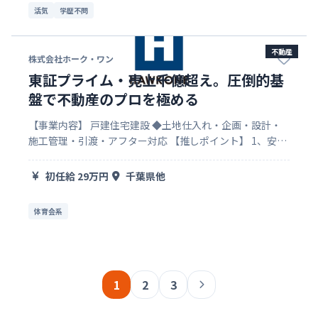
活気
学歴不問
不動産
株式会社ホーク・ワン
東証プライム・売上千億超え。圧倒的基
盤で不動産のプロを極める
【事業内容】 戸建住宅建設 ◆土地仕入れ・企画・設計・
施工管理・引渡・アフター対応 【推しポイント】 1、安定
基盤のある成長企業 東証プライムに上場するオープンハウ
スグループに所属。 安定している基盤があるからこそ変化
初任給 29万円
千葉県他
を恐れず大きなチャ…
体育会系
1
2
3