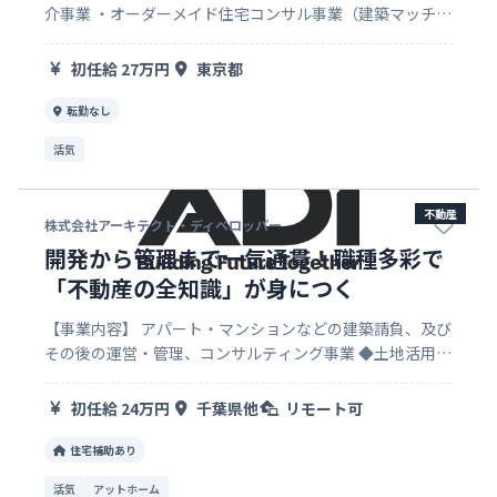
介事業 ・オーダーメイド住宅コンサル事業（建築マッチン
グ） ・住宅メディア事業 ・サードプレイス（別荘）事業
・不動産開発事業（住宅用地/収益用地）
初任給 27万円
東京都
転勤なし
活気
不動産
株式会社アーキテクト・ディベロッパー
開発から管理まで一気通貫！職種多彩で
「不動産の全知識」が身につく
【事業内容】 アパート・マンションなどの建築請負、及び
その後の運営・管理、コンサルティング事業 ◆土地活用事
業 豊富なアパート建築のバリエーションの中から最適なプ
ランを長期計画とともにご提案します。 資産形成から相続
初任給 24万円
千葉県他
リモート可
対策までお客様の未…
住宅補助あり
活気
アットホーム