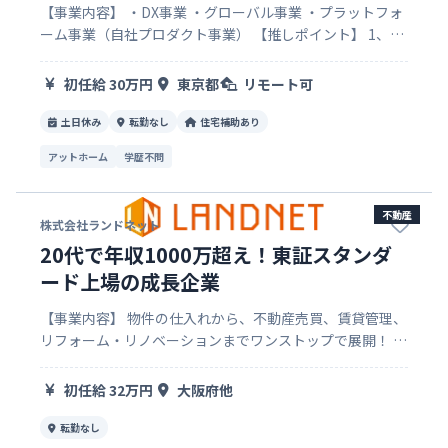
【事業内容】 ・DX事業 ・グローバル事業 ・プラットフォ
ーム事業（自社プロダクト事業） 【推しポイント】 1、
「TeamTechMovetheWorld～TeamTechで世界を動かす
～」というミッション！ 代表は早稲田…
初任給 30万円
東京都
リモート可
土日休み
転勤なし
住宅補助あり
アットホーム
学歴不問
不動産
株式会社ランドネット
20代で年収1000万超え！東証スタンダ
ード上場の成長企業
【事業内容】 物件の仕入れから、不動産売買、賃貸管理、
リフォーム・リノベーションまでワンストップで展開！ 当
社の成長の原動力は独自のデータベースをはじめ、 ARや
VR、AIの活用や、オリジナルアプリ開発など先進的な チ
初任給 32万円
大阪府他
ャレンジを推進。今…
転勤なし