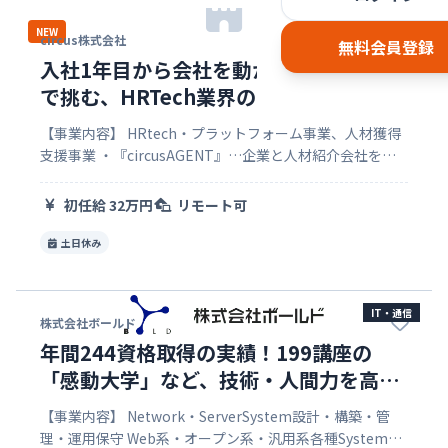
IT・通信
NEW
circus株式会社
無料会員登録
入社1年目から会社を動かす。 役員直下
で挑む、HRTech業界の“ビジネスインフ
ラ”を創る新卒3期生募集
【事業内容】 HRtech・プラットフォーム事業、人材獲得
支援事業 ・『circusAGENT』…企業と人材紹介会社をつ
なぐ業界最大級「人材紹介プラットフォーム」 ・
『circusHR β』… 100万件の選考データをもとに、採…
初任給 32万円
リモート可
土日休み
IT・通信
株式会社ボールド
年間244資格取得の実績！199講座の
「感動大学」など、技術・人間力を高め
る圧倒的支援あり
【事業内容】 Network・ServerSystem設計・構築・管
理・運用保守 Web系・オープン系・汎用系各種System・