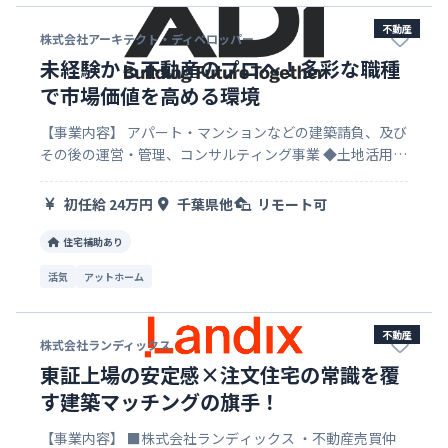
不動産
株式会社アーキテクト・ディベロッパー
未経験から不動産のプロへ！多彩な職種
で市場価値を高める環境
【事業内容】 アパート・マンションなどの建築請負、及び
その後の運営・管理、コンサルティング事業 ◆土地活用事
業 豊富なアパート建築のバリエーションの中から最適なプ
ランを長期計画とともにご提案します。 資産形成から相続
初任給 24万円
千葉県他
リモート可
対策までお客様の未…
住宅補助あり
活気
アットホーム
不動産
株式会社ランディックス
東証上場の安定感×注文住宅の常識を覆
す建築マッチングの旗手！
【事業内容】 ■株式会社ランディックス ・不動産売買仲