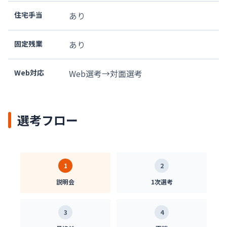
住宅手当
あり
固定残業
あり
Web対応
Web選考→対面選考
選考フロー
1
2
説明会
1次選考
3
4