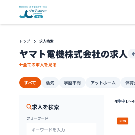
トップ
求人検索
ヤマト電機株式会社の求人
全ての求人を見る
すべて
活気
学歴不問
アットホーム
体育
4
件中
1
〜
4
求人を検索
フリーワード
NEW