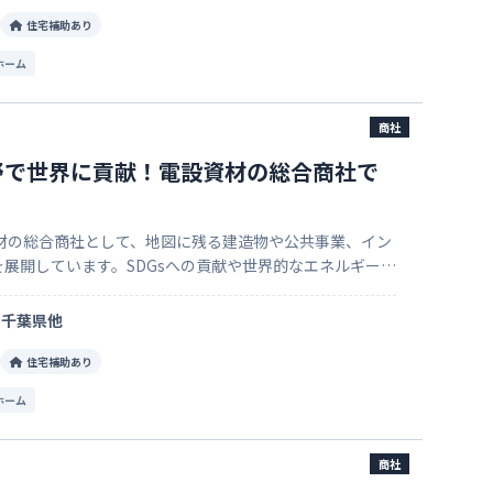
住宅補助あり
ホーム
商社
野で世界に貢献！電設資材の総合商社で
く
資材の総合商社として、地図に残る建造物や公共事業、イン
展開しています。SDGsへの貢献や世界的なエネルギー分
ント】 ①地図に残る仕事に携わ
千葉県他
住宅補助あり
ホーム
商社