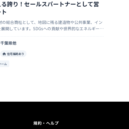
える誇り！セールスパートナーとして営
ート
資材の総合商社として、地図に残る建造物や公共事業、イン
展開しています。SDGsへの貢献や世界的なエネルギー分
ント】 ①地図に残る仕事に携わ
千葉県他
住宅補助あり
ホーム
規約・ヘルプ